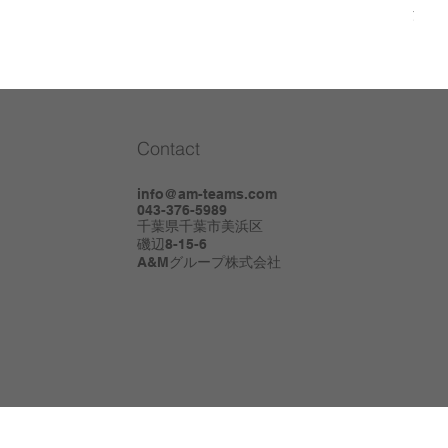
消費
Contact
info@am-teams.com
043-376-5989
千葉県千葉市美浜区
磯辺8-15-6
A&Mグループ株式会社