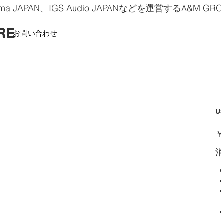
hama JAPAN、IGS Audio JAPANなどを運営するA&M 
RE
お問い合わせ
U
価
￥
格