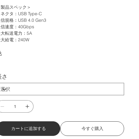
＜製品スペック＞
ネクタ：USB Type-C
信規格：USB 4.0 Gen3
信速度：40Gbps
最大転送電力：5A
大給電：240W
色
長さ
カートに追加する
今すぐ購入