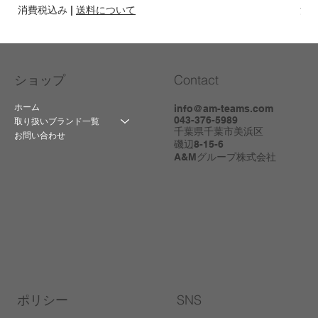
消費税込み
|
送料について
消
Contact
ショップ
ホーム
info@am-teams.com
043-376-5989
取り扱いブランド一覧
千葉県千葉市美浜区
お問い合わせ
磯辺8-15-6
A&Mグループ株式会社
ポリシー
SNS