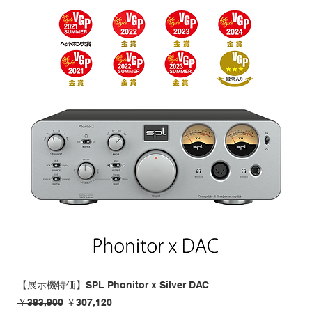
【展示機特価】SPL Phonitor x Silver DAC
【B
通常価格
セール価格
価
￥383,900
￥307,120
￥11