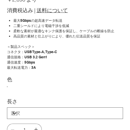
格
消費税込み
|
送料について
最大5Gbpsの超高速データ転送
二重シールドにより電磁干渉を低減
柔軟な素材が最適なキンク保護を保証し、ケーブルの断線を防止
高品質の素材と仕上がりにより、優れた伝送品質を保証
＜製品スペック＞
コネクタ：USB Type-A, Type-C
通信規格：USB 3.2 Gen1
通信速度：5Gbps
最大転送電力：3A
色
長さ