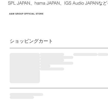
SPL JAPAN、hama JAPAN、IGS Audio JA
A&M GROUP OFFICIAL STORE
ショッピングカート